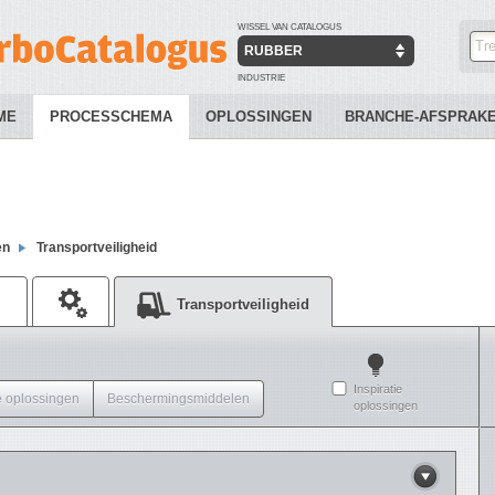
WISSEL VAN CATALOGUS
RUBBER
INDUSTRIE
ME
PROCESSCHEMA
OPLOSSINGEN
BRANCHE-AFSPRAK
en
Transportveiligheid
Transportveiligheid
Inspiratie
 oplossingen
Beschermingsmiddelen
oplossingen