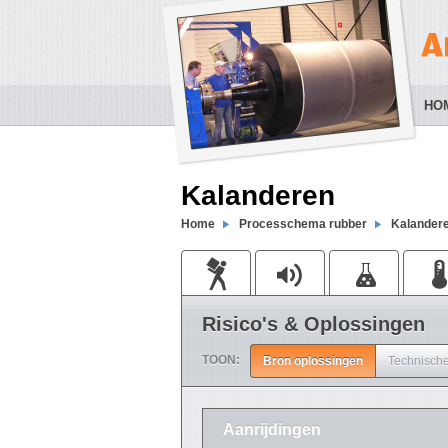
HO
Kalanderen
Home
Processchema rubber
Kalander
Risico's & Oplossingen
TOON:
Bron oplossingen
Technische
Aanrijdingen