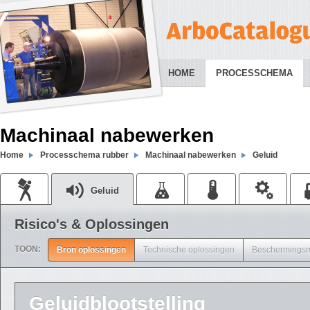
HOME
PROCESSCHEMA
Machinaal nabewerken
Home
Processchema rubber
Machinaal nabewerken
Geluid
Geluid
Risico's & Oplossingen
TOON:
Bron oplossingen
Technische oplossingen
Beschermingsm
Geluidblootstelling