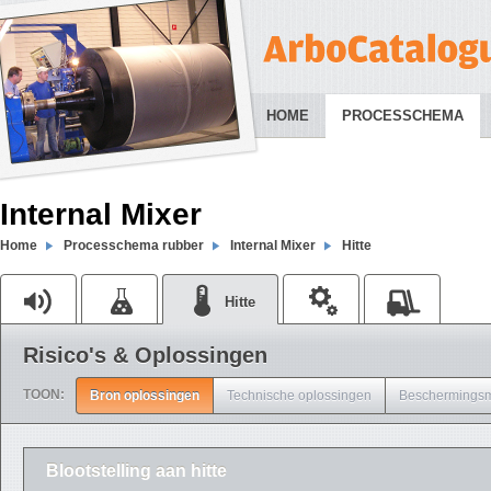
HOME
PROCESSCHEMA
Internal Mixer
Home
Processchema rubber
Internal Mixer
Hitte
Hitte
Risico's & Oplossingen
TOON:
Bron oplossingen
Technische oplossingen
Beschermingsm
Blootstelling aan hitte