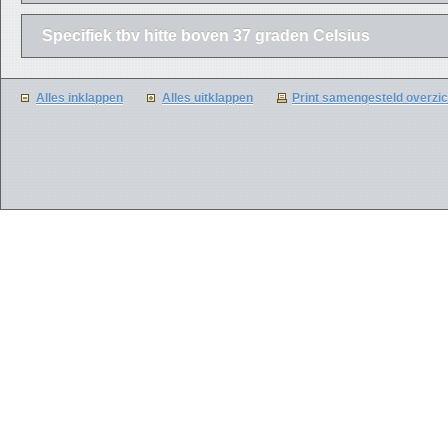
Specifiek tbv hitte boven 37 graden Celsius
Alles inklappen
Alles uitklappen
Print samengesteld overzic