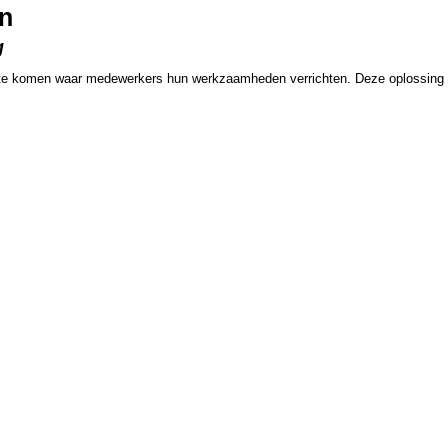
on
g
imte komen waar medewerkers hun werkzaamheden verrichten. Deze oplossing re