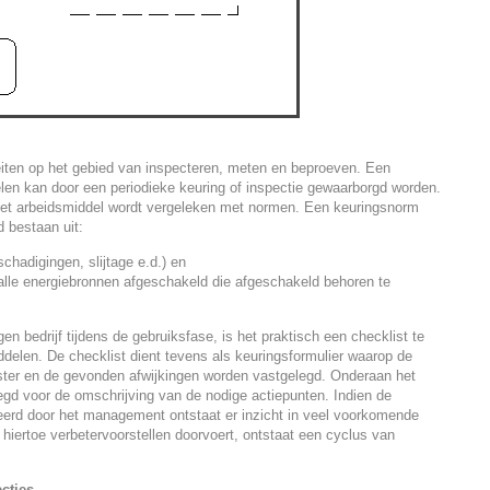
eiten op het gebied van inspecteren, meten en beproeven. Een
elen kan door een periodieke keuring of inspectie gewaarborgd worden.
het arbeidsmiddel wordt vergeleken met normen. Een keuringsnorm
 bestaan uit:
hadigingen, slijtage e.d.) en
lle energiebronnen afgeschakeld die afgeschakeld behoren te
en bedrijf tijdens de gebruiksfase, is het praktisch een checklist te
delen. De checklist dient tevens als keuringsformulier waarop de
ter en de gevonden afwijkingen worden vastgelegd. Onderaan het
egd voor de omschrijving van de nodige actiepunten. Indien de
eerd door het management ontstaat er inzicht in veel voorkomende
iertoe verbetervoorstellen doorvoert, ontstaat een cyclus van
cties