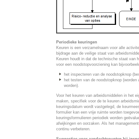
Periodieke keuringen
Keuren is een verzamelnaam voor alle activit
bijdrage aan de veilige staat van arbeidsmidd
Keuren houdt in dat de technische staat van 
voor een noodstopvoorziening kan bijvoorbeeld
het inspecteren van de noodstopknop (besc
het testen van de noodstopknop (worden a
worden).
Voor het keuren van arbeidsmiddelen in het eig
maken, specifiek voor de te keuren arbeidsmid
keuringsdatum wordt vastgelegd, de keurmees
formulier kan een vrije ruimte worden toegevo
keuringsformulieren periodiek worden geëvalu
afwijkingen en oorzaken. Als het management h
continu verbeteren.
Suggesties voor aandachtspunten bij inspe