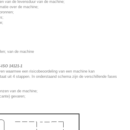
sen van de levensduur van de machine;
matie over de machine;
bronnen;
s;
e;
llen; van de machine
-ISO 14121-1
even waarmee een risicobeoordeling van een machine kan
taat uit 4 stappen. In onderstaand schema zijn de verschillende fases
renzen van de machine;
icante) gevaren;