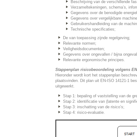
Beschrijving van de verschillende fa
Verzameltekeningen, schema’s, infor
Gegevens over de benodigde energie
Gegevens over vergelijkbare machine
Gebruikershandleiding van de machin
Technische specificaties;
De van toepassing zijnde regelgeving;
Relevante normen;
Veiligheidsdocumenten;
Gegevens over ongevallen / bijna ongeva
Relevante ergonomische principes.
Stappenplan risicobeoordeling volgens EN
Hieronder wordt kort het stappenplan beschr
plaatsvinden. Dit plan uit EN-ISO 14121-1 bes
uitgewerkt.
Stap 1: bepaling of vaststelling van de g
Stap 2: identificatie van (latente en signif
Stap 3: inschatting van de risico’s;
Stap 4: risico-evaluatie.