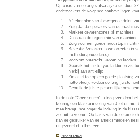
Op basis van de ongevalsanalyse die door SZW
onderzoekers de volgende aanbevelingen voor
Afscherming van (bewegende delen van)
Zorg dat de operators van de machines c
Markeer gevarenzones bij machines;
Denk aan de ergonomie van machines;
Zorg voor een goede noodstop inrichtin
Bevestig /veranker losse objecten in v
methoden/procedures);
Voorkom onterecht werken op ladders. 
Gebruik het juiste type ladder en zie t
hierbij aan anti-slip;
Zie altijd toe op een goede plaatsing 
natte vloer), voldoende lang, juiste ho
Gebruik de juiste persoonlijke besche
In de nota “GoedKeuren”, uitgegeven door het
keuring een klassenindeling van 0 tot en met 6
mee brengt, hoe hoger de indeling in de klass
zelf uit te voeren. Op basis van de eisen die
kan de gebruiker van de arbeidsmiddelen besli
uitgevoerd of uitbesteed.
Print dit artikel