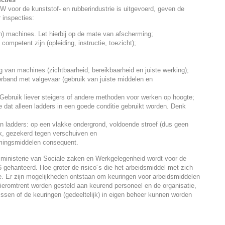
 voor de kunststof- en rubberindustrie is uitgevoerd, geven de
 inspecties:
 machines. Let hierbij op de mate van afscherming;
ompetent zijn (opleiding, instructie, toezicht);
g van machines (zichtbaarheid, bereikbaarheid en juiste werking);
erband met valgevaar (gebruik van juiste middelen en
Gebruik liever steigers of andere methoden voor werken op hoogte;
oe dat alleen ladders in een goede conditie gebruikt worden. Denk
van ladders: op een vlakke ondergrond, voldoende stroef (dus geen
ek, gezekerd tegen verschuiven en
rmingsmiddelen consequent.
 ministerie van Sociale zaken en Werkgelegenheid wordt voor de
 gehanteerd. Hoe groter de risico´s die het arbeidsmiddel met zich
e. Er zijn mogelijkheden ontstaan om keuringen voor arbeidsmiddelen
 hieromtrent worden gesteld aan keurend personeel en de organisatie,
ssen of de keuringen (gedeeltelijk) in eigen beheer kunnen worden