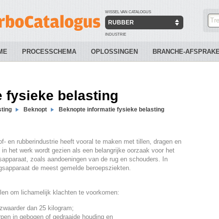
WISSEL VAN CATALOGUS
RUBBER
INDUSTRIE
ME
PROCESSCHEMA
OPLOSSINGEN
BRANCHE-AFSPRAK
 fysieke belasting
sting
Beknopt
Beknopte informatie fysieke belasting
of- en rubberindustrie heeft vooral te maken met tillen, dragen en
in het werk wordt gezien als een belangrijke oorzaak voor het
apparaat, zoals aandoeningen van de rug en schouders. In
gsapparaat de meest gemelde beroepsziekten.
len om lichamelijk klachten te voorkomen:
zwaarder dan 25 kilogram;
rpen in gebogen of gedraaide houding en